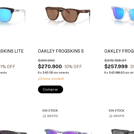
SKINS LITE
OAKLEY FROGSKINS S
OAKLEY FROG
$301.000
$372.728,97
$270.900
$257.999
1
% OFF
10
% OFF
3
terés
6
x
$45.150
sin interés
6
x
$42.999,83
sin in
¡Última unidad!
Comprar
SIN STOCK
SIN STOCK
GRATIS
GRATIS