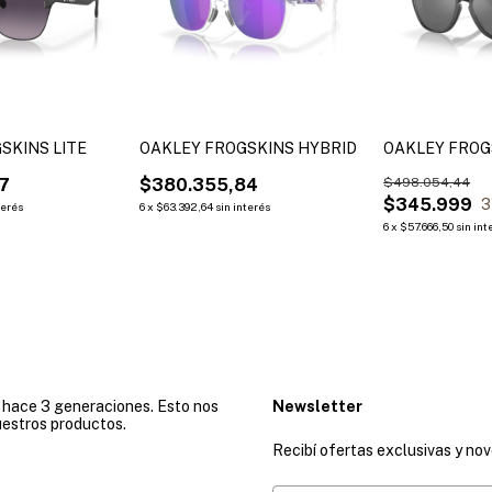
SKINS LITE
OAKLEY FROGSKINS HYBRID
OAKLEY FROG
7
$380.355,84
$498.054,44
$345.999
3
terés
6
x
$63.392,64
sin interés
6
x
$57.666,50
sin int
e hace 3 generaciones. Esto nos
Newsletter
uestros productos.
Recibí ofertas exclusivas y no