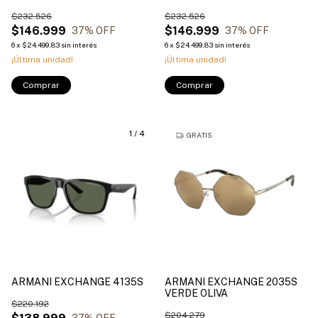
$232.526
$232.526
$146.999
$146.999
37
% OFF
37
% OFF
6
x
$24.499,83
sin interés
6
x
$24.499,83
sin interés
¡Última unidad!
¡Última unidad!
Comprar
Comprar
1
/
4
GRATIS
ARMANI EXCHANGE 4135S
ARMANI EXCHANGE 2035S
VERDE OLIVA
$220.192
$204.279