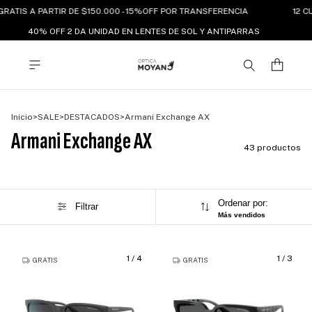
ATIS A PARTIR DE $150.000 - 15%OFF POR TRANSFERENCIA
12 CUO
40% OFF 2 DA UNIDAD EN LENTES DE SOL Y ANTIPARRAS
Inicio
>
SALE
>
DESTACADOS
>
Armani Exchange AX
Armani Exchange AX
43 productos
Ordenar por:
Filtrar
Más vendidos
1
/
4
1
/
3
GRATIS
GRATIS