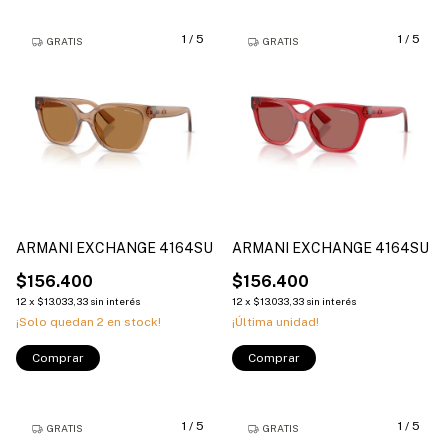
1
/
5
1
/
5
GRATIS
GRATIS
ARMANI EXCHANGE 4164SU
ARMANI EXCHANGE 4164SU
$156.400
$156.400
12
x
$13.033,33
sin interés
12
x
$13.033,33
sin interés
¡Solo quedan
2
en stock!
¡Última unidad!
Comprar
Comprar
1
/
5
1
/
5
GRATIS
GRATIS