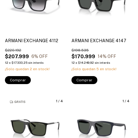
ARMANI EXCHANGE 4112
ARMANI EXCHANGE 4147
$220.192
$198.535
$207.999
$170.999
6
% OFF
14
% OFF
12
x
$17.333,25
sin interés
12
x
$14.249,92
sin interés
¡Solo quedan
2
en stock!
¡Solo quedan
5
en stock!
Comprar
Comprar
1
/
4
1
/
4
GRATIS