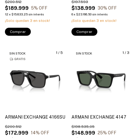
$200.512
$197.593
$189.999
$138.999
5
% OFF
30
% OFF
12
x
$15.833,25
sin interés
6
x
$23.166,50
sin interés
¡Solo quedan
3
en stock!
¡Solo quedan
3
en stock!
Comprar
Comprar
1
/
5
1
/
3
SIN STOCK
SIN STOCK
GRATIS
ARMANI EXCHANGE 4166SU
ARMANI EXCHANGE 4147
$200.512
$198.535,05
$172.999
$148.999
14
% OFF
25
% OFF