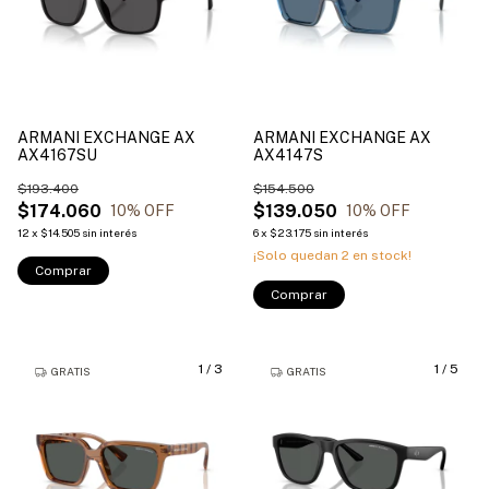
ARMANI EXCHANGE AX
ARMANI EXCHANGE AX
AX4167SU
AX4147S
$193.400
$154.500
$174.060
$139.050
10
% OFF
10
% OFF
12
x
$14.505
sin interés
6
x
$23.175
sin interés
¡Solo quedan
2
en stock!
Comprar
Comprar
1
/
3
1
/
5
GRATIS
GRATIS