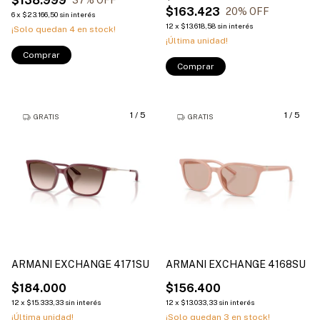
$138.999
37
% OFF
$163.423
20
% OFF
6
x
$23.166,50
sin interés
12
x
$13.618,58
sin interés
¡Solo quedan
4
en stock!
¡Última unidad!
Comprar
Comprar
1
/
5
1
/
5
GRATIS
GRATIS
ARMANI EXCHANGE 4171SU
ARMANI EXCHANGE 4168SU
$184.000
$156.400
12
x
$15.333,33
sin interés
12
x
$13.033,33
sin interés
¡Última unidad!
¡Solo quedan
3
en stock!