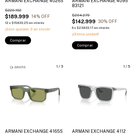
ARMANI EXCHANGE 4026S
ARMANI EXCHANGE 4095
83121
$220.192
$204.279
$189.999
14
% OFF
$142.999
30
% OFF
12
x
$15.833,25
sin interés
6
x
$23.833,17
sin interés
¡Solo quedan
3
en stock!
¡Última unidad!
Comprar
Comprar
1
/
3
1
/
5
GRATIS
ARMANI EXCHANGE 4165S
ARMANI EXCHANGE 4112