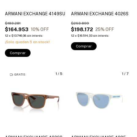
ARMANI EXCHANGE 4149SU
ARMANI EXCHANGE 4026S
$183.281
$263.899
$164.953
$198.172
10
% OFF
25
% OFF
12
x
$13.746,08
sin interés
12
x
$16.514,33
sin interés
¡Solo quedan
5
en stock!
Comprar
Comprar
1
/
5
1
/
7
GRATIS