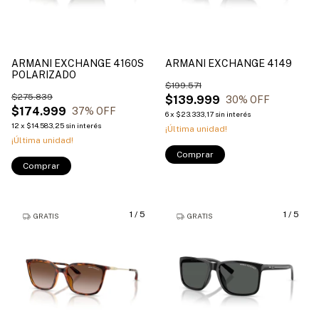
ARMANI EXCHANGE 4160S
ARMANI EXCHANGE 4149
POLARIZADO
$199.571
$275.839
$139.999
30
% OFF
$174.999
37
% OFF
6
x
$23.333,17
sin interés
12
x
$14.583,25
sin interés
¡Última unidad!
¡Última unidad!
Comprar
Comprar
1
/
5
1
/
5
GRATIS
GRATIS