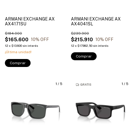
ARMANI EXCHANGE AX
ARMANI EXCHANGE AX
AX4171SU
AX4041SL
$184.000
$239.900
$165.600
$215.910
10
% OFF
10
% OFF
12
x
$13.800
sin interés
12
x
$17.992,50
sin interés
¡Última unidad!
Comprar
Comprar
1
/
5
1
/
5
GRATIS