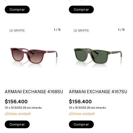
Comprar
Comprar
1
/
5
1
/
5
GRATIS
GRATIS
ARMANI EXCHANGE 4168SU
ARMANI EXCHANGE 4167SU
$156.400
$156.400
12
x
$13.033,33
sin interés
12
x
$13.033,33
sin interés
¡Última unidad!
¡Última unidad!
Comprar
Comprar