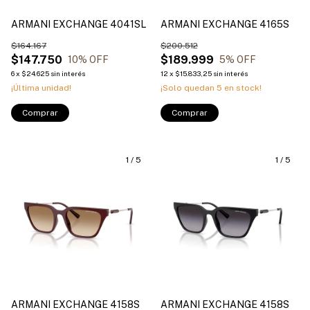
ARMANI EXCHANGE 4041SL
ARMANI EXCHANGE 4165S
$164.167
$200.512
$147.750
$189.999
10
% OFF
5
% OFF
6
x
$24.625
sin interés
12
x
$15.833,25
sin interés
¡Última unidad!
¡Solo quedan
5
en stock!
Comprar
Comprar
1
/
5
1
/
5
ARMANI EXCHANGE 4158S
ARMANI EXCHANGE 4158S