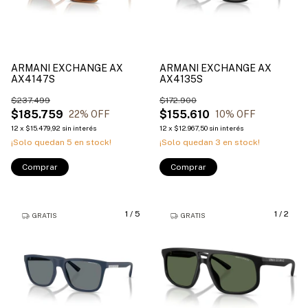
ARMANI EXCHANGE AX
ARMANI EXCHANGE AX
AX4147S
AX4135S
$237.499
$172.900
$185.759
$155.610
22
% OFF
10
% OFF
12
x
$15.479,92
sin interés
12
x
$12.967,50
sin interés
¡Solo quedan
5
en stock!
¡Solo quedan
3
en stock!
Comprar
Comprar
1
/
5
1
/
2
GRATIS
GRATIS