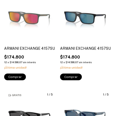
ARMANI EXCHANGE 4157SU
ARMANI EXCHANGE 4157SU
$174.800
$174.800
12
x
$14.566,67
sin interés
12
x
$14.566,67
sin interés
¡Última unidad!
¡Última unidad!
Comprar
Comprar
1
/
5
1
/
5
GRATIS