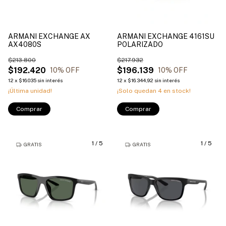
ARMANI EXCHANGE AX
ARMANI EXCHANGE 4161SU
AX4080S
POLARIZADO
$213.800
$217.932
$192.420
$196.139
10
% OFF
10
% OFF
12
x
$16.035
sin interés
12
x
$16.344,92
sin interés
¡Última unidad!
¡Solo quedan
4
en stock!
Comprar
Comprar
1
/
5
1
/
5
GRATIS
GRATIS