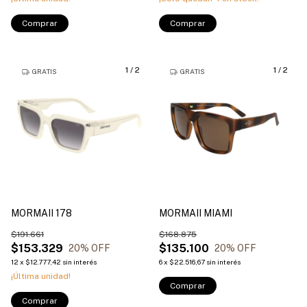
Comprar
Comprar
1
/
2
1
/
2
GRATIS
GRATIS
MORMAII 178
MORMAII MIAMI
$191.661
$168.875
$153.329
$135.100
20
% OFF
20
% OFF
12
x
$12.777,42
sin interés
6
x
$22.516,67
sin interés
¡Última unidad!
Comprar
Comprar