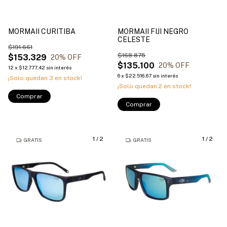
MORMAII CURITIBA
MORMAII FIJI NEGRO
CELESTE
$191.661
$168.875
$153.329
20
% OFF
$135.100
20
% OFF
12
x
$12.777,42
sin interés
6
x
$22.516,67
sin interés
¡Solo quedan
3
en stock!
¡Solo quedan
2
en stock!
Comprar
Comprar
1
/
2
1
/
2
GRATIS
GRATIS