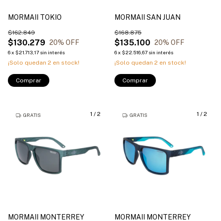
MORMAII TOKIO
MORMAII SAN JUAN
$162.849
$168.875
$130.279
$135.100
20
% OFF
20
% OFF
6
x
$21.713,17
sin interés
6
x
$22.516,67
sin interés
¡Solo quedan
2
en stock!
¡Solo quedan
2
en stock!
Comprar
Comprar
1
/
2
1
/
2
GRATIS
GRATIS
MORMAII MONTERREY
MORMAII MONTERREY