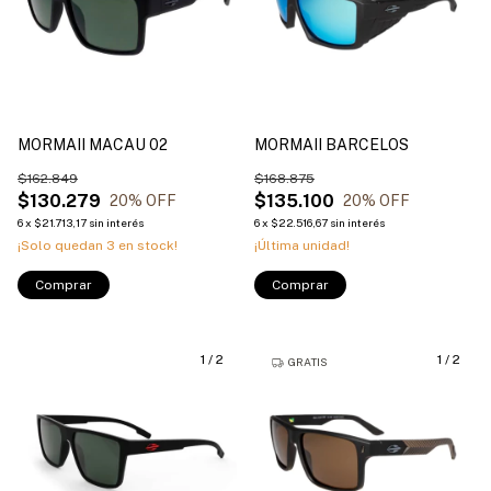
MORMAII MACAU 02
MORMAII BARCELOS
$162.849
$168.875
$130.279
$135.100
20
% OFF
20
% OFF
6
x
$21.713,17
sin interés
6
x
$22.516,67
sin interés
¡Solo quedan
3
en stock!
¡Última unidad!
Comprar
Comprar
1
/
2
1
/
2
GRATIS