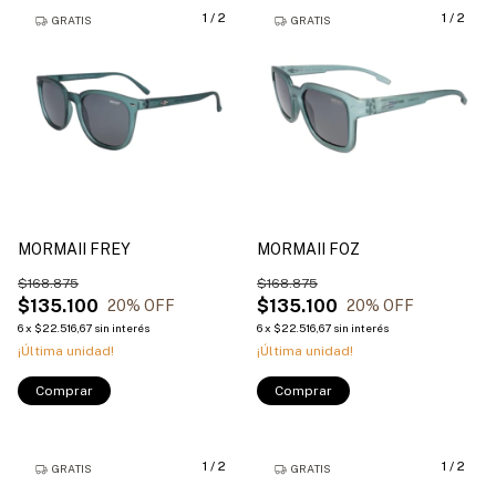
1
/
2
1
/
2
GRATIS
GRATIS
MORMAII FREY
MORMAII FOZ
$168.875
$168.875
$135.100
$135.100
20
% OFF
20
% OFF
6
x
$22.516,67
sin interés
6
x
$22.516,67
sin interés
¡Última unidad!
¡Última unidad!
Comprar
Comprar
1
/
2
1
/
2
GRATIS
GRATIS