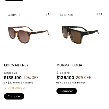
1
/
2
1
/
2
GRATIS
GRATIS
MORMAII FREY
MORMAII DOHA
$168.875
$168.875
$135.100
$135.100
20
% OFF
20
% OFF
6
x
$22.516,67
sin interés
6
x
$22.516,67
sin interés
¡Última unidad!
Comprar
Comprar