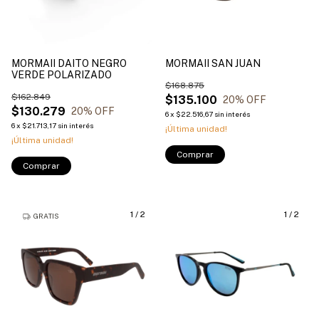
MORMAII DAITO NEGRO
MORMAII SAN JUAN
VERDE POLARIZADO
$168.875
$162.849
$135.100
20
% OFF
$130.279
20
% OFF
6
x
$22.516,67
sin interés
6
x
$21.713,17
sin interés
¡Última unidad!
¡Última unidad!
Comprar
Comprar
1
/
2
1
/
2
GRATIS