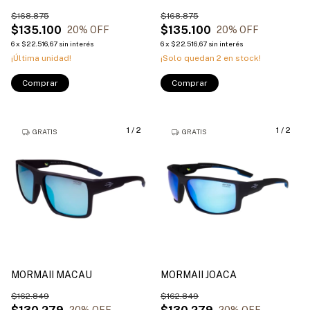
$168.875
$168.875
$135.100
$135.100
20
% OFF
20
% OFF
6
x
$22.516,67
sin interés
6
x
$22.516,67
sin interés
¡Última unidad!
¡Solo quedan
2
en stock!
Comprar
Comprar
1
/
2
1
/
2
GRATIS
GRATIS
MORMAII MACAU
MORMAII JOACA
$162.849
$162.849