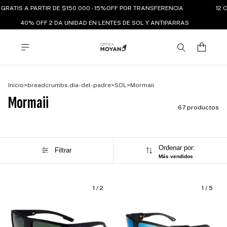
RATIS A PARTIR DE $150.000 - 15%OFF POR TRANSFERENCIA
12 CU
40% OFF 2 DA UNIDAD EN LENTES DE SOL Y ANTIPARRAS
Inicio
>
breadcrumbs.dia-del-padre
>
SOL
>
Mormaii
Mormaii
67 productos
Ordenar por:
Filtrar
Más vendidos
1
/
2
1
/
5