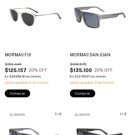
MORMAII FIJI
MORMAII SAN JUAN
$156.446
$168.875
$125.157
$135.100
20
% OFF
20
% OFF
6
x
$20.859,50
sin interés
6
x
$22.516,67
sin interés
¡Solo quedan
2
en stock!
¡Solo quedan
3
en stock!
Comprar
Comprar
1
/
2
1
/
2
GRATIS
GRATIS