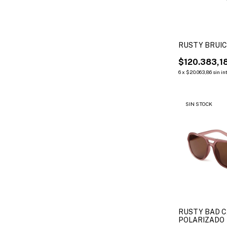
RUSTY BRUIC
$120.383,1
6
x
$20.063,86
sin in
SIN STOCK
RUSTY BAD 
POLARIZADO