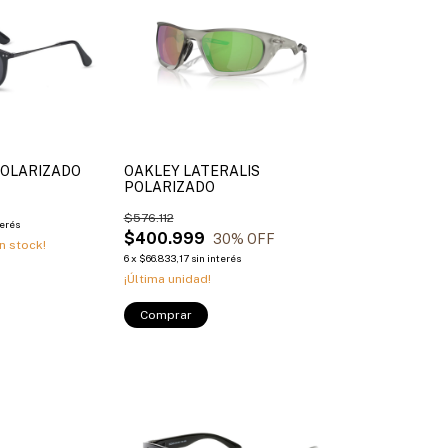
POLARIZADO
OAKLEY LATERALIS
POLARIZADO
$576.112
terés
$400.999
30
% OFF
n stock!
6
x
$66.833,17
sin interés
¡Última unidad!
Comprar