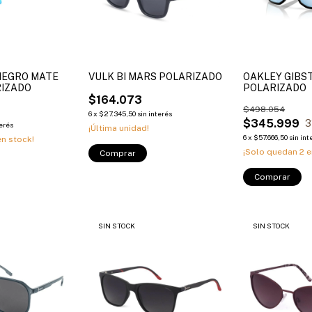
NEGRO MATE
VULK BI MARS POLARIZADO
OAKLEY GIBS
RIZADO
POLARIZADO
$164.073
$498.054
6
x
$27.345,50
sin interés
$345.999
3
terés
¡Última unidad!
6
x
$57.666,50
sin int
n stock!
¡Solo quedan
2
e
Comprar
Comprar
SIN STOCK
SIN STOCK