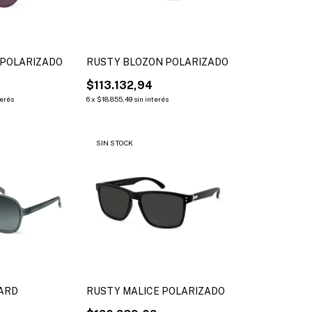
 POLARIZADO
RUSTY BLOZON POLARIZADO
$113.132,94
terés
6
x
$18.855,49
sin interés
SIN STOCK
ARD
RUSTY MALICE POLARIZADO