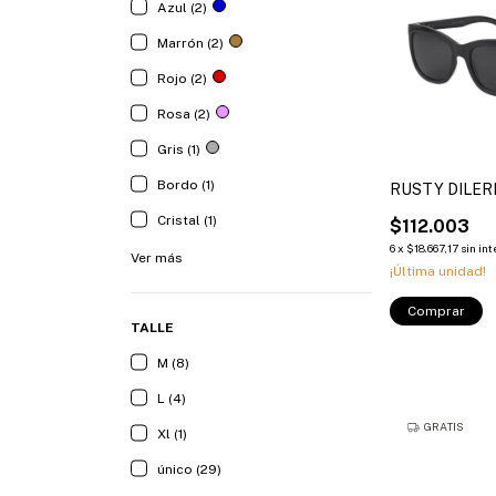
Azul (2)
Marrón (2)
Rojo (2)
Rosa (2)
Gris (1)
Bordo (1)
RUSTY DILER
Cristal (1)
$112.003
6
x
$18.667,17
sin in
Ver más
¡Última unidad!
Comprar
TALLE
M (8)
L (4)
GRATIS
Xl (1)
único (29)