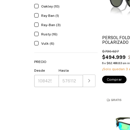
Oakley (10)
Ray Ban (1)
Ray-Ban (3)
Rusty (16)
PERSOL FOLD
POLARIZADO
Vulk (6)
$730.627
$494.999
PRECIO
6
x
$82.499,83
sin i
¡Solo quedan
3
e
Desde
Hasta
Comprar
GRATIS