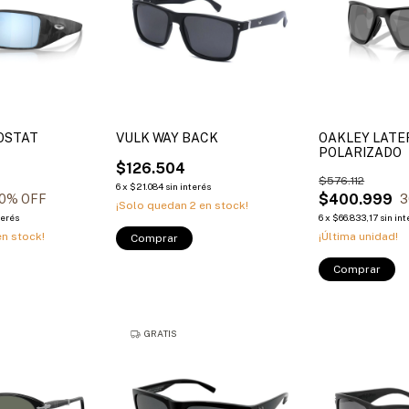
OSTAT
VULK WAY BACK
OAKLEY LATE
POLARIZADO
$126.504
$576.112
6
x
$21.084
sin interés
$400.999
0
% OFF
3
¡Solo quedan
2
en stock!
terés
6
x
$66.833,17
sin int
n stock!
¡Última unidad!
Comprar
Comprar
GRATIS