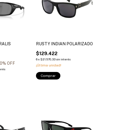
RALIS
RUSTY INDIAN POLARIZADO
$129.422
6
x
$21.570,33
sin interés
0
% OFF
¡Última unidad!
erés
Comprar