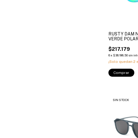
RUSTY DAM 
VERDE POLA
$217.179
6
x
$36.196,50
sin in
¡Solo quedan
2
e
Comprar
SIN STOCK