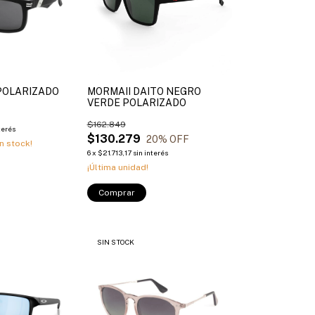
POLARIZADO
MORMAII DAITO NEGRO
VERDE POLARIZADO
$162.849
terés
$130.279
20
% OFF
n stock!
6
x
$21.713,17
sin interés
¡Última unidad!
Comprar
SIN STOCK