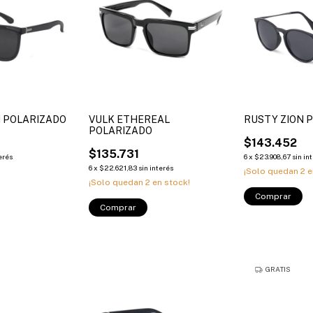
I POLARIZADO
VULK ETHEREAL
RUSTY ZION 
POLARIZADO
$143.452
$135.731
terés
6
x
$23.908,67
sin in
6
x
$22.621,83
sin interés
¡Solo quedan
2
e
¡Solo quedan
2
en stock!
Comprar
Comprar
GRATIS