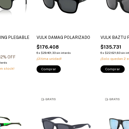
ING PLEGABLE
VULK DAMAG POLARIZADO
VULK BAZTU 
$176.408
$135.731
6
x
$29.401,33
sin interés
6
x
$22.621,83
sin in
32
% OFF
¡Última unidad!
¡Solo quedan
2
e
nterés
n stock!
Comprar
Comprar
GRATIS
GRATIS