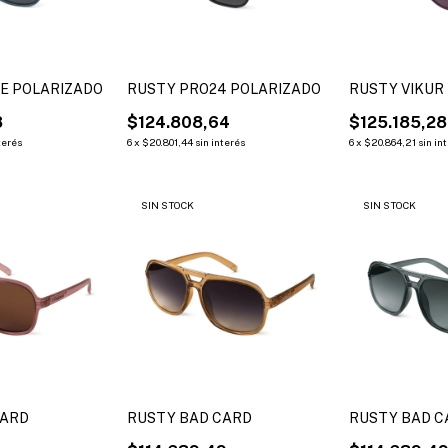
E POLARIZADO
RUSTY PRO24 POLARIZADO
RUSTY VIKUR
8
$124.808,64
$125.185,28
terés
6
x
$20.801,44
sin interés
6
x
$20.864,21
sin in
SIN STOCK
SIN STOCK
CARD
RUSTY BAD CARD
RUSTY BAD C