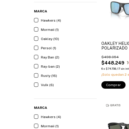
MARCA
Hawkers (4)
Mormaii (1)
Oakley (10)
OAKLEY HELI
POLARIZADO
Persol (1)
$498.054
Ray Ban (2)
$448.249
1
Ray-ban (2)
6
x
$74.708,17
sin in
¡Solo quedan
2
e
Rusty (16)
Comprar
Vulk (6)
GRATIS
MARCA
Hawkers (4)
Mormaii (1)