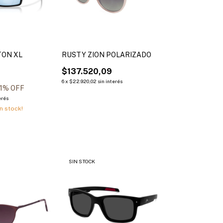
TON XL
RUSTY ZION POLARIZADO
$137.520,09
6
x
$22.920,02
sin interés
1
% OFF
erés
n stock!
SIN STOCK