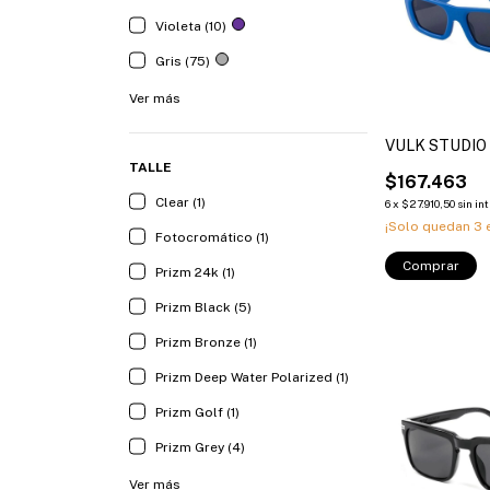
Violeta (10)
Gris (75)
Ver más
VULK STUDIO
TALLE
$167.463
Clear (1)
6
x
$27.910,50
sin in
¡Solo quedan
3
e
Fotocromático (1)
Comprar
Prizm 24k (1)
Prizm Black (5)
Prizm Bronze (1)
Prizm Deep Water Polarized (1)
Prizm Golf (1)
Prizm Grey (4)
Ver más