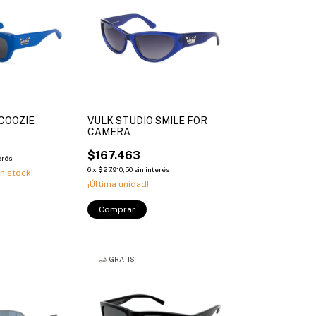
COOZIE
VULK STUDIO SMILE FOR
CAMERA
$167.463
erés
6
x
$27.910,50
sin interés
n stock!
¡Última unidad!
Comprar
GRATIS