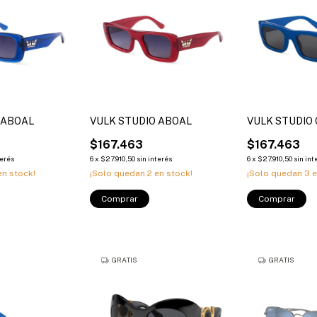
 ABOAL
VULK STUDIO ABOAL
VULK STUDIO 
$167.463
$167.463
terés
6
x
$27.910,50
sin interés
6
x
$27.910,50
sin int
n stock!
¡Solo quedan
2
en stock!
¡Solo quedan
3
e
Comprar
Comprar
GRATIS
GRATIS