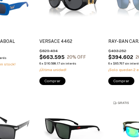
 ABOAL
VERSACE 4462
RAY-BAN CAR
$829.494
$493.252
$663.595
$394.602
20
% OFF
2
terés
6
x
$110.599,17
sin interés
6
x
$65.767
sin interé
n stock!
¡Última unidad!
¡Solo quedan
2
e
Comprar
Comprar
GRATIS