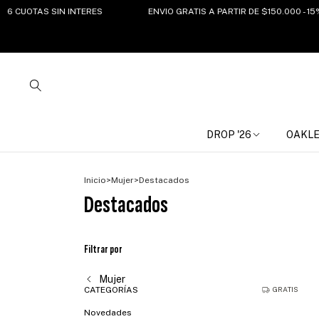
OTAS SIN INTERES
ENVIO GRATIS A PARTIR DE $150.000 - 15%OFF
DROP '26
OAKL
Inicio
>
Mujer
>
Destacados
Destacados
Filtrar por
Mujer
CATEGORÍAS
GRATIS
Novedades