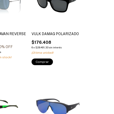
AVAN REVERSE
VULK DAMAG POLARIZADO
$176.408
0
% OFF
6
x
$29.401,33
sin interés
s
¡Última unidad!
n stock!
Comprar