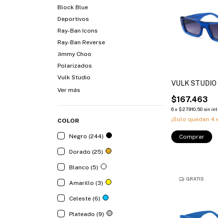
Block Blue
Deportivos
Ray-Ban Icons
Ray-Ban Reverse
Jimmy Choo
Polarizados
Vulk Studio
VULK STUDIO
Ver más
$167.463
6
x
$27.910,50
sin in
¡Solo quedan
4
e
COLOR
Negro (244)
Comprar
Dorado (25)
Blanco (5)
GRATIS
Amarillo (3)
Celeste (6)
Plateado (9)