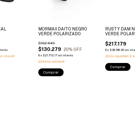
EAL
MORMAII DAITO NEGRO
RUSTY DAM 
VERDE POLARIZADO
VERDE POLAR
$162.849
$217.179
$130.279
20
% OFF
nterés
6
x
$36.196,50
sin int
6
x
$21.713,17
sin interés
n stock!
¡Solo quedan
2
e
¡Última unidad!
Comprar
Comprar