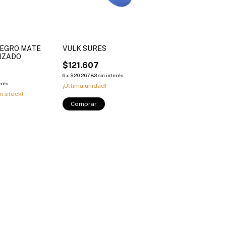
NEGRO MATE
VULK SURES
IZADO
$121.607
6
x
$20.267,83
sin interés
erés
¡Última unidad!
n stock!
Comprar