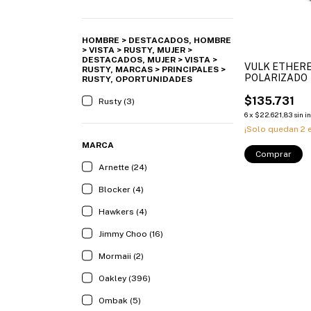
HOMBRE > DESTACADOS, HOMBRE
> VISTA > RUSTY, MUJER >
DESTACADOS, MUJER > VISTA >
VULK ETHER
RUSTY, MARCAS > PRINCIPALES >
POLARIZADO
RUSTY, OPORTUNIDADES
$135.731
Rusty (3)
6
x
$22.621,83
sin i
¡Solo quedan
2
e
MARCA
Comprar
Arnette (24)
Blocker (4)
Hawkers (4)
Jimmy Choo (16)
Mormaii (2)
Oakley (396)
Ombak (5)