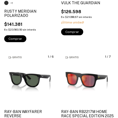
VULK THE GUARDIAN
+1
RUSTY MERIDIAN
$126.598
POLARIZADO
6
x
$21.099,67
sin interés
¡Última unidad!
$141.381
6
x
$23.563,50
sin interés
Comprar
Comprar
1
/
6
1
/
7
GRATIS
GRATIS
RAY-BAN WAYFARER
RAY-BAN RB2217M HOME
REVERSE
RACE SPECIAL EDITION 2025