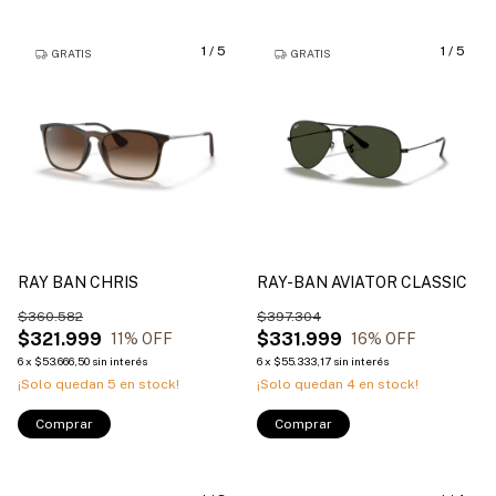
1
/
5
1
/
5
GRATIS
GRATIS
RAY BAN CHRIS
RAY-BAN AVIATOR CLASSIC
$360.582
$397.304
$321.999
$331.999
11
% OFF
16
% OFF
6
x
$53.666,50
sin interés
6
x
$55.333,17
sin interés
¡Solo quedan
5
en stock!
¡Solo quedan
4
en stock!
Comprar
Comprar