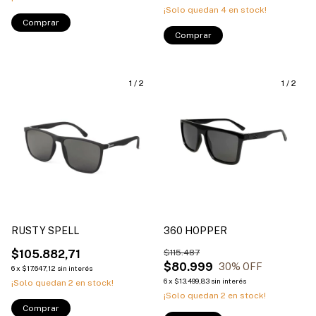
¡Solo quedan
4
en stock!
Comprar
Comprar
1
/
2
1
/
2
RUSTY SPELL
360 HOPPER
$105.882,71
$115.487
$80.999
30
% OFF
6
x
$17.647,12
sin interés
6
x
$13.499,83
sin interés
¡Solo quedan
2
en stock!
¡Solo quedan
2
en stock!
Comprar