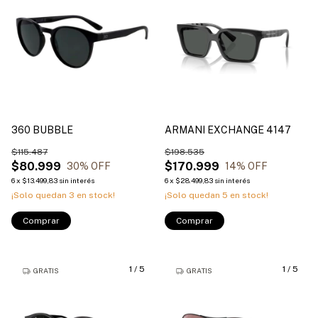
360 BUBBLE
ARMANI EXCHANGE 4147
$115.487
$198.535
$80.999
$170.999
30
% OFF
14
% OFF
6
x
$13.499,83
sin interés
6
x
$28.499,83
sin interés
¡Solo quedan
3
en stock!
¡Solo quedan
5
en stock!
Comprar
Comprar
1
/
5
1
/
5
GRATIS
GRATIS