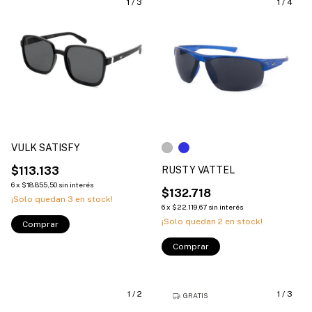
1
/
3
1
/
4
VULK SATISFY
$113.133
RUSTY VATTEL
6
x
$18.855,50
sin interés
$132.718
¡Solo quedan
3
en stock!
6
x
$22.119,67
sin interés
¡Solo quedan
2
en stock!
Comprar
Comprar
1
/
2
1
/
3
GRATIS