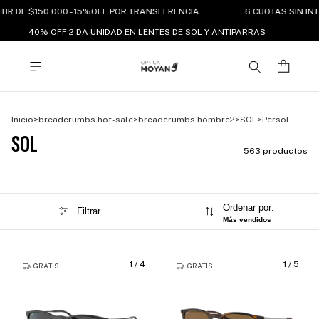
IR DE $150.000 - 15%OFF POR TRANSFERENCIA
6 CUOTAS SIN INTE
40% OFF 2 DA UNIDAD EN LENTES DE SOL Y ANTIPARRAS
Inicio
>
breadcrumbs.hot-sale
>
breadcrumbs.hombre2
>
SOL
>
Persol
SOL
563 productos
Ordenar por:
Filtrar
Más vendidos
1
/
4
1
/
5
GRATIS
GRATIS