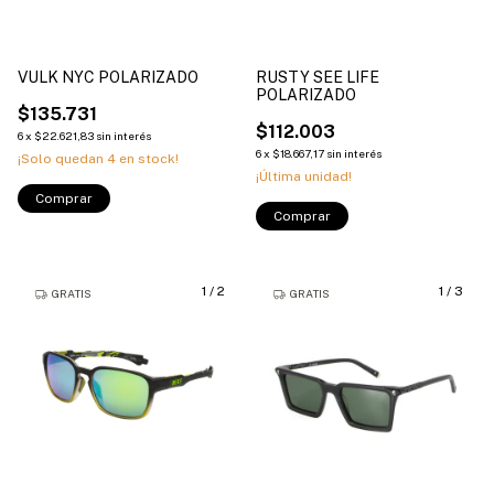
VULK NYC POLARIZADO
RUSTY SEE LIFE
POLARIZADO
$135.731
$112.003
6
x
$22.621,83
sin interés
6
x
$18.667,17
sin interés
¡Solo quedan
4
en stock!
¡Última unidad!
Comprar
Comprar
1
/
2
1
/
3
GRATIS
GRATIS