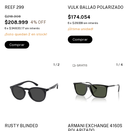
REEF 299
VULK BALLAD POLARIZADO
$218.308
$174.054
$208.999
4
% OFF
6
x
$29.009
sin interés
6
x
$34.833,17
sin interés
¡Última unidad!
¡Solo quedan
2
en stock!
Comprar
Comprar
1
/
2
1
/
4
GRATIS
RUSTY BLINDED
ARMANI EXCHANGE 4160S
POLARIZADO