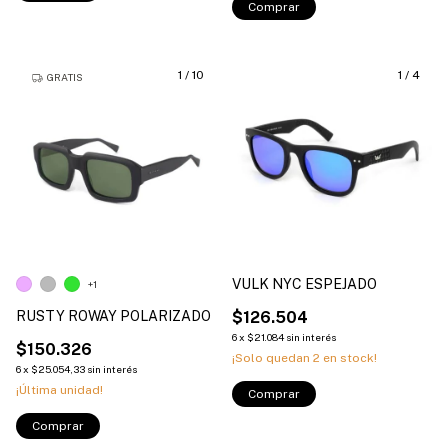
Comprar
1
/
10
1
/
4
GRATIS
VULK NYC ESPEJADO
+1
RUSTY ROWAY POLARIZADO
$126.504
6
x
$21.084
sin interés
$150.326
¡Solo quedan
2
en stock!
6
x
$25.054,33
sin interés
¡Última unidad!
Comprar
Comprar