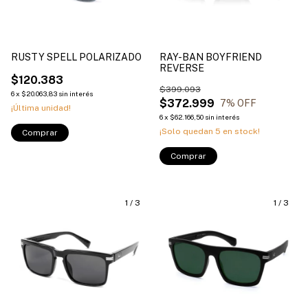
RUSTY SPELL POLARIZADO
RAY-BAN BOYFRIEND
REVERSE
$120.383
$399.093
6
x
$20.063,83
sin interés
$372.999
7
% OFF
¡Última unidad!
6
x
$62.166,50
sin interés
¡Solo quedan
5
en stock!
Comprar
Comprar
1
/
3
1
/
3