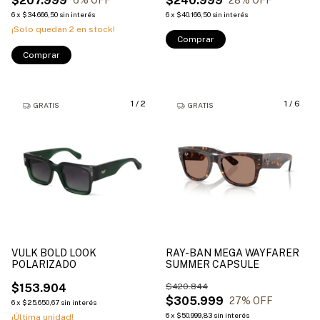
$207.999
$240.999
6
% OFF
28
% OFF
6
x
$34.666,50
sin interés
6
x
$40.166,50
sin interés
¡Solo quedan
2
en stock!
Comprar
Comprar
1
/
2
1
/
6
GRATIS
GRATIS
VULK BOLD LOOK
RAY-BAN MEGA WAYFARER
POLARIZADO
SUMMER CAPSULE
$153.904
$420.844
$305.999
27
% OFF
6
x
$25.650,67
sin interés
6
x
$50.999,83
sin interés
¡Última unidad!