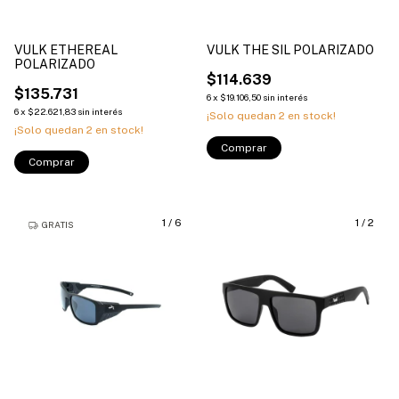
VULK ETHEREAL
VULK THE SIL POLARIZADO
POLARIZADO
$114.639
$135.731
6
x
$19.106,50
sin interés
6
x
$22.621,83
sin interés
¡Solo quedan
2
en stock!
¡Solo quedan
2
en stock!
Comprar
Comprar
1
/
6
1
/
2
GRATIS