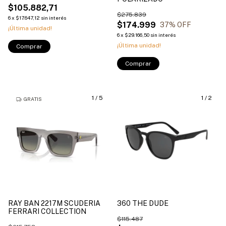
$105.882,71
$275.839
6
x
$17.647,12
sin interés
$174.999
37
% OFF
¡Última unidad!
6
x
$29.166,50
sin interés
¡Última unidad!
Comprar
Comprar
1
/
5
1
/
2
GRATIS
RAY BAN 2217M SCUDERIA
360 THE DUDE
FERRARI COLLECTION
$115.487