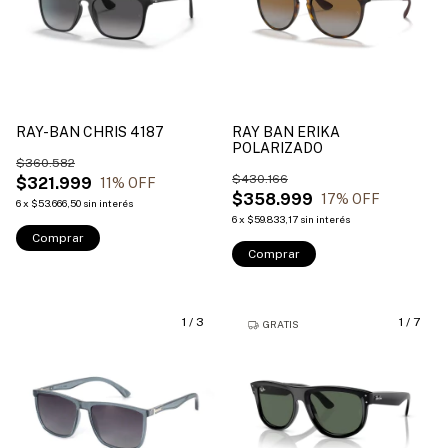
RAY-BAN CHRIS 4187
RAY BAN ERIKA
POLARIZADO
$360.582
$430.166
$321.999
11
% OFF
$358.999
17
% OFF
6
x
$53.666,50
sin interés
6
x
$59.833,17
sin interés
Comprar
Comprar
1
/
3
1
/
7
GRATIS