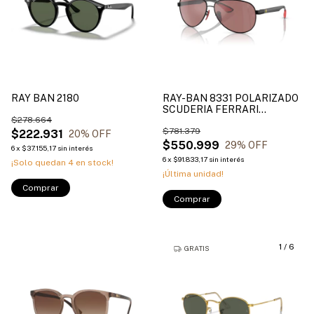
RAY BAN 2180
RAY-BAN 8331 POLARIZADO
SCUDERIA FERRARI
$278.664
COLLECTION
$781.379
$222.931
20
% OFF
$550.999
29
% OFF
6
x
$37.155,17
sin interés
6
x
$91.833,17
sin interés
¡Solo quedan
4
en stock!
¡Última unidad!
Comprar
Comprar
1
/
6
GRATIS