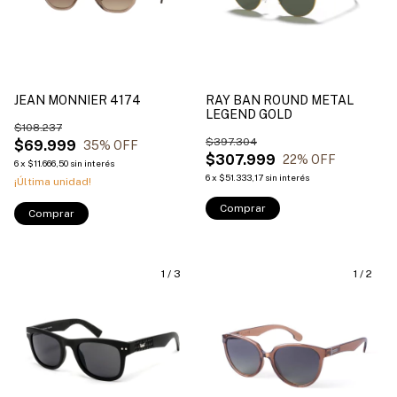
JEAN MONNIER 4174
RAY BAN ROUND METAL
LEGEND GOLD
$108.237
$397.304
$69.999
35
% OFF
$307.999
22
% OFF
6
x
$11.666,50
sin interés
6
x
$51.333,17
sin interés
¡Última unidad!
Comprar
Comprar
1
/
3
1
/
2