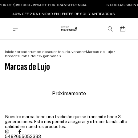
RTIR DE $150.000 - 15%OFF POR TRANSFERENCIA
6 CUOTAS SIN IN
40% OFF 2 DA UNIDAD EN LENTES DE SOL Y ANTIPARRAS
Inicio
>
breadcrumbs.descuentos-de-verano
>
Marcas de Lujo
>
breadcrumbs.dolce-gabbana6
Marcas de Lujo
Próximamente
Nuestra marca tiene una tradición que se transmite hace 3
generaciones. Esto nos permite asegurar y ofrecer la más alta
calidad en nuestros productos.
5492665053333