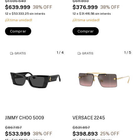
$1.036.549
$611.893
$639.999
$376.999
38
% OFF
38
% OFF
12
x
$53.333,25
sin interés
12
x
$31.416,58
sin interés
¡Última unidad!
¡Última unidad!
Comprar
Comprar
1
/
4
1
/
5
GRATIS
GRATIS
JIMMY CHOO 5009
VERSACE 2245
$867.157
$531.857
$533.999
$398.893
38
% OFF
25
% OFF
12
x
$44.499,92
sin interés
12
x
$33.241,08
sin interés