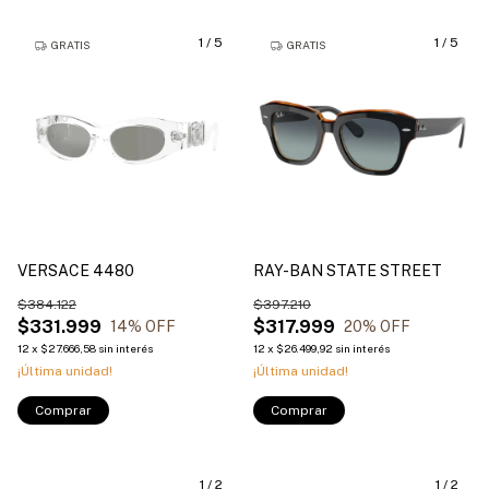
1
/
5
1
/
5
GRATIS
GRATIS
VERSACE 4480
RAY-BAN STATE STREET
$384.122
$397.210
$331.999
$317.999
14
% OFF
20
% OFF
12
x
$27.666,58
sin interés
12
x
$26.499,92
sin interés
¡Última unidad!
¡Última unidad!
Comprar
Comprar
1
/
2
1
/
2