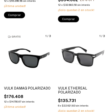
12
x
$55.299,58
sin interés
12
x
$32.883,50
sin interés
¡Última unidad!
¡Solo quedan
2
en stock!
Comprar
Comprar
1
/
3
1
/
3
GRATIS
VULK DAMAG POLARIZADO
VULK ETHEREAL
POLARIZADO
$176.408
$135.731
12
x
$14.700,67
sin interés
6
x
$22.621,83
sin interés
¡Última unidad!
¡Solo quedan
2
en stock!