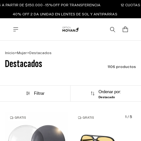
 PARTIR DE $150.000 - 15%OFF POR TRANSFERENCIA
12 CUOTAS SI
40% OFF 2 DA UNIDAD EN LENTES DE SOL Y ANTIPARRAS
Inicio
>
Mujer
>
Destacados
Destacados
1106 productos
Ordenar por:
Filtrar
Destacado
1
/
5
GRATIS
GRATIS