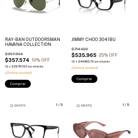
RAY-BAN OUTDOORSMAN
JIMMY CHOO 3041BU
HAVANA COLLECTION
$714.620
$397.304
$535.965
25
% OFF
$357.574
10
% OFF
12
x
$44.663,75
sin interés
12
x
$29.797,83
sin interés
¡Última unidad!
¡Última unidad!
Comprar
Comprar
1
/
5
1
/
5
GRATIS
GRATIS