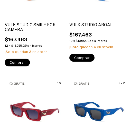
VULK STUDIO SMILE FOR
VULK STUDIO ABOAL
CAMERA
$167.463
$167.463
12
x
$13.955,25
sin interés
12
x
$13.955,25
sin interés
¡Solo quedan
4
en stock!
¡Solo quedan
3
en stock!
Comprar
Comprar
1
/
5
1
/
5
GRATIS
GRATIS