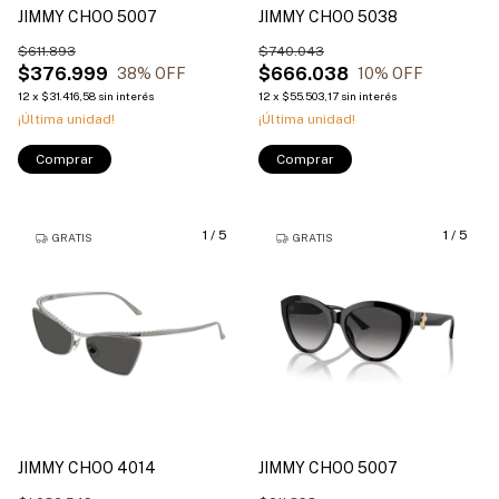
JIMMY CHOO 5007
JIMMY CHOO 5038
$611.893
$740.043
$376.999
$666.038
38
% OFF
10
% OFF
12
x
$31.416,58
sin interés
12
x
$55.503,17
sin interés
¡Última unidad!
¡Última unidad!
Comprar
Comprar
1
/
5
1
/
5
GRATIS
GRATIS
JIMMY CHOO 4014
JIMMY CHOO 5007