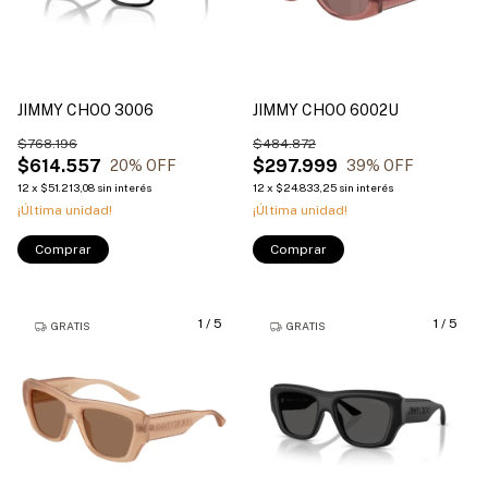
JIMMY CHOO 3006
JIMMY CHOO 6002U
$768.196
$484.872
$614.557
$297.999
20
% OFF
39
% OFF
12
x
$51.213,08
sin interés
12
x
$24.833,25
sin interés
¡Última unidad!
¡Última unidad!
Comprar
Comprar
1
/
5
1
/
5
GRATIS
GRATIS