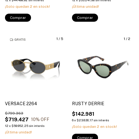
¡Solo quedan
2
en stock!
¡Última unidad!
Comprar
Comprar
1
/
5
1
/
2
GRATIS
VERSACE 2264
RUSTY DERRIE
$799.363
$142.981
$719.427
10
% OFF
6
x
$23.830,17
sin interés
12
x
$59.952,25
sin interés
¡Solo quedan
2
en stock!
¡Última unidad!
Comprar