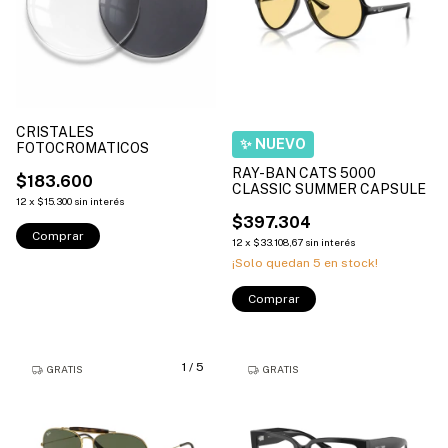
CRISTALES
FOTOCROMATICOS
RAY-BAN CATS 5000
$183.600
CLASSIC SUMMER CAPSULE
12
x
$15.300
sin interés
$397.304
12
x
$33.108,67
sin interés
¡Solo quedan
5
en stock!
Comprar
1
/
5
GRATIS
GRATIS