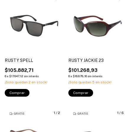
RUSTY SPELL
RUSTY JACKIE 23
$105.882,71
$101.268,93
6
x
$17.647,12
sin interés
6
x
$16.878,16
sin interés
¡Solo quedan
2
en stock!
¡Solo quedan
5
en stock!
Comprar
Comprar
1
/
2
1
/
6
GRATIS
GRATIS