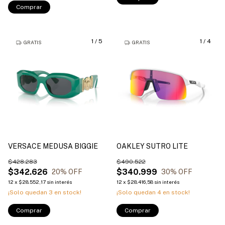
Comprar
1
/
5
1
/
4
GRATIS
GRATIS
VERSACE MEDUSA BIGGIE
OAKLEY SUTRO LITE
$428.283
$490.522
$342.626
$340.999
20
% OFF
30
% OFF
12
x
$28.552,17
sin interés
12
x
$28.416,58
sin interés
¡Solo quedan
3
en stock!
¡Solo quedan
4
en stock!
Comprar
Comprar