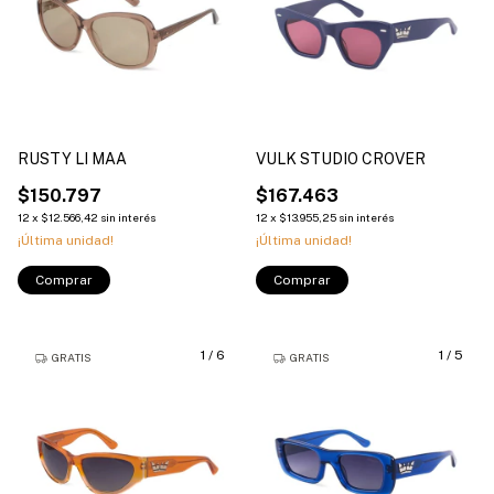
RUSTY LI MAA
VULK STUDIO CROVER
$150.797
$167.463
12
x
$12.566,42
sin interés
12
x
$13.955,25
sin interés
¡Última unidad!
¡Última unidad!
Comprar
Comprar
1
/
6
1
/
5
GRATIS
GRATIS