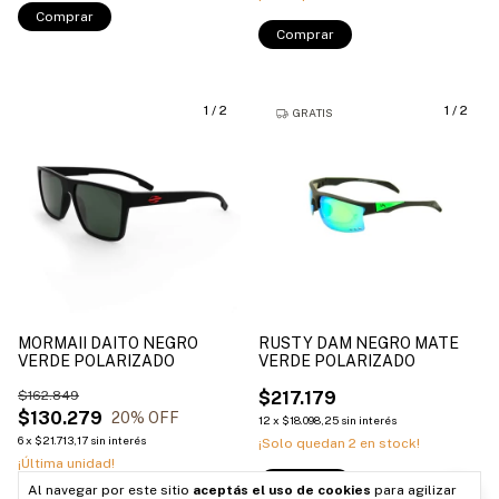
Comprar
Comprar
1
/
2
1
/
2
GRATIS
MORMAII DAITO NEGRO
RUSTY DAM NEGRO MATE
VERDE POLARIZADO
VERDE POLARIZADO
$162.849
$217.179
$130.279
20
% OFF
12
x
$18.098,25
sin interés
6
x
$21.713,17
sin interés
¡Solo quedan
2
en stock!
¡Última unidad!
Comprar
Al navegar por este sitio
aceptás el uso de cookies
para agilizar