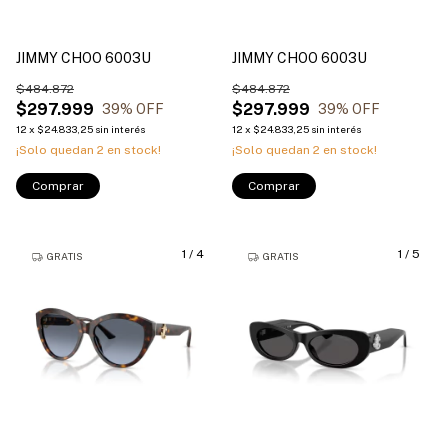
JIMMY CHOO 6003U
JIMMY CHOO 6003U
$484.872
$484.872
$297.999
$297.999
39
% OFF
39
% OFF
12
x
$24.833,25
sin interés
12
x
$24.833,25
sin interés
¡Solo quedan
2
en stock!
¡Solo quedan
2
en stock!
Comprar
Comprar
1
/
4
1
/
5
GRATIS
GRATIS