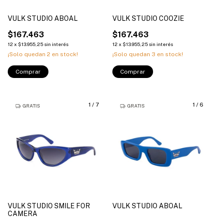
VULK STUDIO ABOAL
VULK STUDIO COOZIE
$167.463
$167.463
12
x
$13.955,25
sin interés
12
x
$13.955,25
sin interés
¡Solo quedan
2
en stock!
¡Solo quedan
3
en stock!
Comprar
Comprar
1
/
7
1
/
6
GRATIS
GRATIS
VULK STUDIO SMILE FOR
VULK STUDIO ABOAL
CAMERA