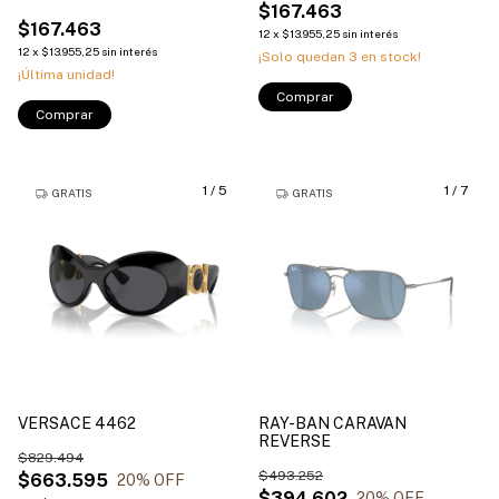
$167.463
$167.463
12
x
$13.955,25
sin interés
12
x
$13.955,25
sin interés
¡Solo quedan
3
en stock!
¡Última unidad!
Comprar
Comprar
1
/
5
1
/
7
GRATIS
GRATIS
VERSACE 4462
RAY-BAN CARAVAN
REVERSE
$829.494
$493.252
$663.595
20
% OFF
$394.602
20
% OFF