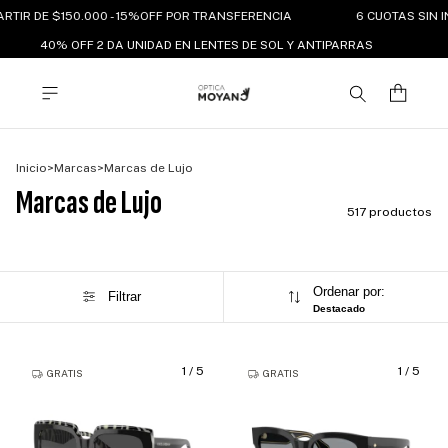
RTIR DE $150.000 - 15%OFF POR TRANSFERENCIA
6 CUOTAS SIN IN
40% OFF 2 DA UNIDAD EN LENTES DE SOL Y ANTIPARRAS
Inicio
>
Marcas
>
Marcas de Lujo
Marcas de Lujo
517 productos
Ordenar por:
Filtrar
Destacado
1
/
5
1
/
5
GRATIS
GRATIS