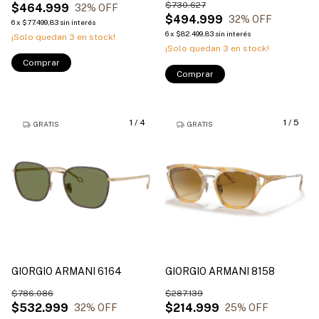
$730.627
$464.999
32
% OFF
$494.999
32
% OFF
6
x
$77.499,83
sin interés
6
x
$82.499,83
sin interés
¡Solo quedan
3
en stock!
¡Solo quedan
3
en stock!
Comprar
Comprar
1
/
4
1
/
5
GRATIS
GRATIS
GIORGIO ARMANI 6164
GIORGIO ARMANI 8158
$786.086
$287.139
$532.999
$214.999
32
% OFF
25
% OFF