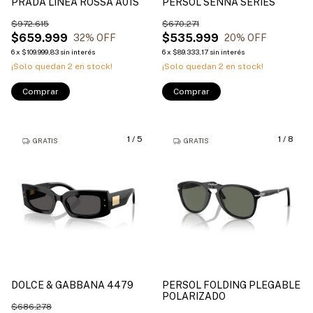
PRADA LINEA ROSSA A01S
PERSOL SENNA SERIES
$972.615
$670.271
$659.999
$535.999
32
% OFF
20
% OFF
6
x
$109.999,83
sin interés
6
x
$89.333,17
sin interés
¡Solo quedan
2
en stock!
¡Solo quedan
2
en stock!
Comprar
Comprar
1
/
5
1
/
8
GRATIS
GRATIS
DOLCE & GABBANA 4479
PERSOL FOLDING PLEGABLE
POLARIZADO
$686.278