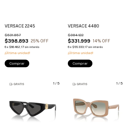
VERSACE 2245
VERSACE 4480
$531.857
$384.122
$398.893
$331.999
25
% OFF
14
% OFF
6
x
$66.482,17
sin interés
6
x
$55.333,17
sin interés
¡Última unidad!
¡Última unidad!
Comprar
Comprar
1
/
5
1
/
5
GRATIS
GRATIS