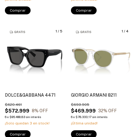
Comprar
Comprar
1
/
5
1
/
4
GRATIS
GRATIS
DOLCE&GABBANA 4471
GIORGIO ARMANI 8211
$620.461
$693.905
$572.999
$469.999
8
% OFF
32
% OFF
6
x
$95.499,83
sin interés
6
x
$78.333,17
sin interés
¡Solo quedan
3
en stock!
¡Última unidad!
Comprar
Comprar