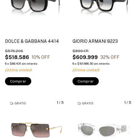
DOLCE & GABBANA 4414
GIORIO ARMANI 8223
$576.206
$899.171
$518.586
$609.999
10
% OFF
32
% OFF
6
x
$86.431
sin interés
6
x
$101.666,50
sin interés
¡Última unidad!
¡Última unidad!
Comprar
Comprar
1
/
5
1
/
5
GRATIS
GRATIS