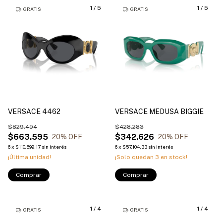
1
/
5
1
/
5
GRATIS
GRATIS
VERSACE 4462
VERSACE MEDUSA BIGGIE
$829.494
$428.283
$663.595
$342.626
20
% OFF
20
% OFF
6
x
$110.599,17
sin interés
6
x
$57.104,33
sin interés
¡Última unidad!
¡Solo quedan
3
en stock!
Comprar
Comprar
1
/
4
1
/
4
GRATIS
GRATIS