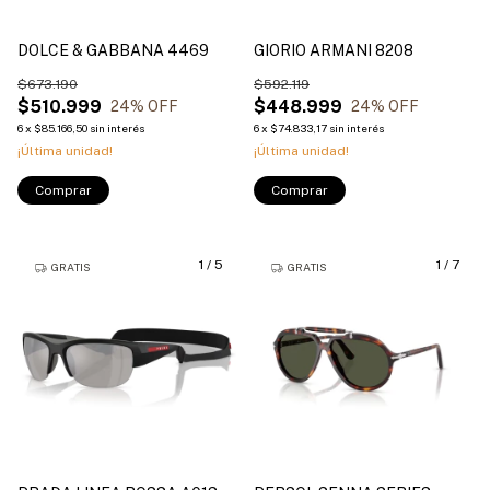
DOLCE & GABBANA 4469
GIORIO ARMANI 8208
$673.190
$592.119
$510.999
$448.999
24
% OFF
24
% OFF
6
x
$85.166,50
sin interés
6
x
$74.833,17
sin interés
¡Última unidad!
¡Última unidad!
Comprar
Comprar
1
/
5
1
/
7
GRATIS
GRATIS