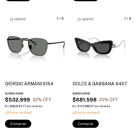
1
/
5
1
/
4
GRATIS
GRATIS
GIORGIO ARMANI 6164
DOLCE & GABBANA 4467
$786.086
$851.998
$532.999
$681.598
32
% OFF
20
% OFF
6
x
$88.833,17
sin interés
6
x
$113.599,67
sin interés
¡Última unidad!
¡Última unidad!
Comprar
Comprar