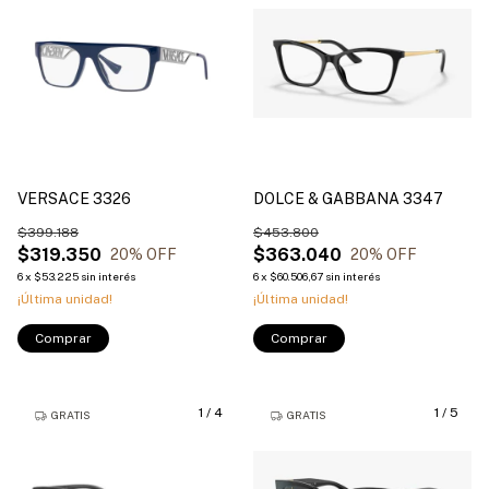
VERSACE 3326
DOLCE & GABBANA 3347
$399.188
$453.800
$319.350
$363.040
20
% OFF
20
% OFF
6
x
$53.225
sin interés
6
x
$60.506,67
sin interés
¡Última unidad!
¡Última unidad!
Comprar
Comprar
1
/
4
1
/
5
GRATIS
GRATIS