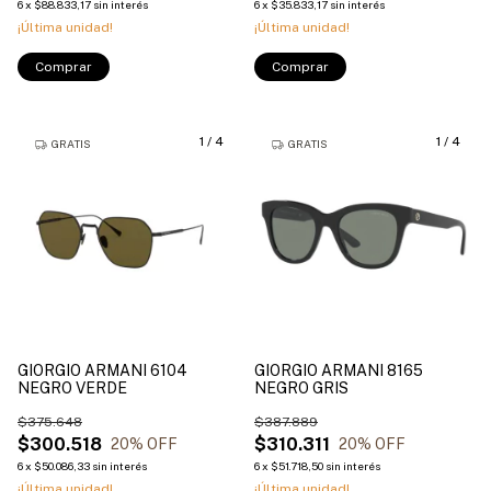
6
x
$88.833,17
sin interés
6
x
$35.833,17
sin interés
¡Última unidad!
¡Última unidad!
Comprar
Comprar
1
/
4
1
/
4
GRATIS
GRATIS
GIORGIO ARMANI 6104
GIORGIO ARMANI 8165
NEGRO VERDE
NEGRO GRIS
$375.648
$387.889
$300.518
$310.311
20
% OFF
20
% OFF
6
x
$50.086,33
sin interés
6
x
$51.718,50
sin interés
¡Última unidad!
¡Última unidad!